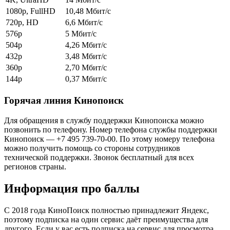
1080p, FullHD
10,48 Мбит/c
720p, HD
6,6 Мбит/c
576p
5 Мбит/c
504p
4,26 Мбит/c
432p
3,48 Мбит/c
360p
2,70 Мбит/c
144p
0,37 Мбит/c
Горячая линия Кинопоиск
Для обращения в службу поддержки Кинопоиска можно
позвонить по телефону. Номер телефона службы поддержки
Кинопоиск — +7 495 739-70-00. По этому номеру телефона
можно получить помощь со стороны сотрудников
технической поддержки. Звонок бесплатный для всех
регионов страны.
Информация про баллы
С 2018 года КиноПоиск полностью принадлежит Яндекс,
поэтому подписка на один сервис даёт преимущества для
другого. Если у вас есть подписка на сервис для просмотра