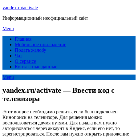
Skip
yandex.ru/activate
to
Информационный неофициальный сайт
content
Menu
Главная
Мобильное приложение
Подать жалобу
Чат
О сервисе
Контактные данные
Menu
yandex.ru/activate — Ввести код с
телевизора
Этот вопрос необходимо решить, если был подключен
Кинопоиск на телевизоре. Для решения можно
воспользоваться двумя путями. Для начала вам нужно
авторизоваться через аккаунт в Яндекс, если его нет, то
зарегистрироваться. После вам нужно открыть приложение